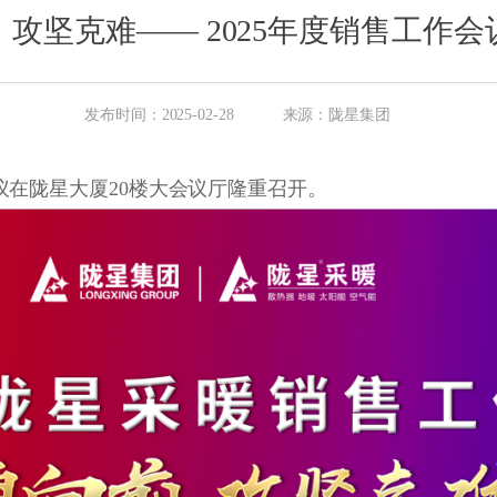
攻坚克难—— 2025年度销售工作
发布时间：2025-02-28
来源：陇星集团
会议在陇星大厦20楼大会议厅隆重召开。