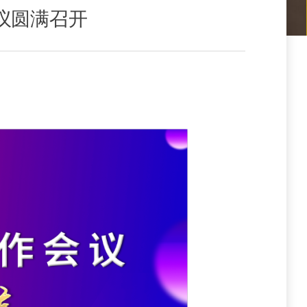
会议圆满召开