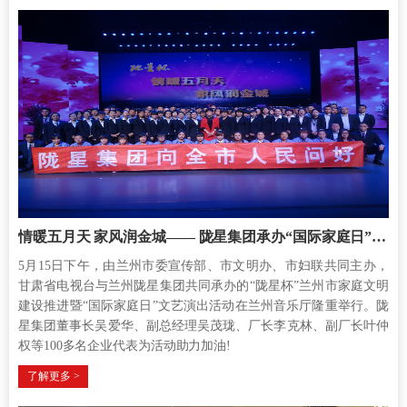
情暖五月天 家风润金城—— 陇星集团承办“国际家庭日”文艺演出
5月15日下午，由兰州市委宣传部、市文明办、市妇联共同主办，
甘肃省电视台与兰州陇星集团共同承办的“陇星杯”兰州市家庭文明
建设推进暨“国际家庭日”文艺演出活动在兰州音乐厅隆重举行。陇
星集团董事长吴爱华、副总经理吴茂珑、厂长李克林、副厂长叶仲
权等100多名企业代表为活动助力加油!
了解更多 >