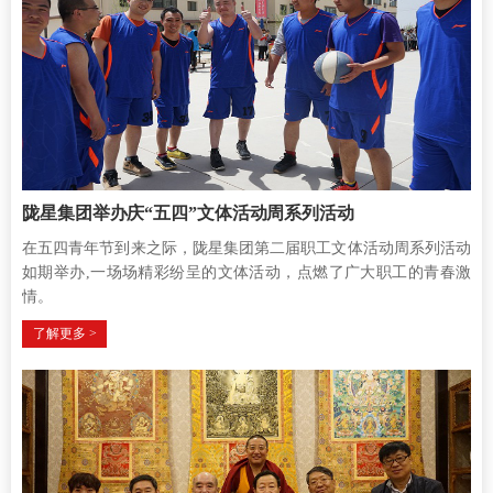
陇星集团举办庆“五四”文体活动周系列活动
在五四青年节到来之际，陇星集团第二届职工文体活动周系列活动
如期举办,一场场精彩纷呈的文体活动，点燃了广大职工的青春激
情。
了解更多 >