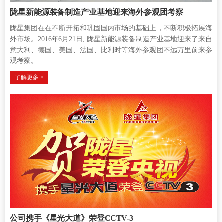
陇星新能源装备制造产业基地迎来海外参观团考察
陇星集团在在不断开拓和巩固国内市场的基础上，不断积极拓展海
外市场。2016年6月21日, 陇星新能源装备制造产业基地迎来了来自
意大利、德国、美国、法国、比利时等海外参观团不远万里前来参
观考察。
了解更多 >
公司携手《星光大道》荣登CCTV-3