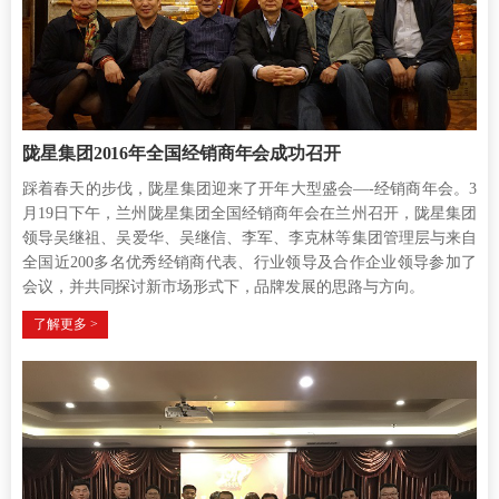
陇星集团2016年全国经销商年会成功召开
踩着春天的步伐，陇星集团迎来了开年大型盛会—-经销商年会。3
月19日下午，兰州陇星集团全国经销商年会在兰州召开，陇星集团
领导吴继祖、吴爱华、吴继信、李军、李克林等集团管理层与来自
全国近200多名优秀经销商代表、行业领导及合作企业领导参加了
会议，并共同探讨新市场形式下，品牌发展的思路与方向。
了解更多 >