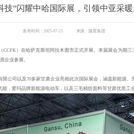
科技”闪耀中哈国际展，引领中亚采
发布时间：2025-07-21
来源：陇星集团
商品展（CCFK）在哈萨克斯坦阿拉木图市正式开展。本届展会为期
优质企业参展。
有限公司以及70多家甘肃企业亮相此次国际展会，涵盖新能源、
气能，爱玛品牌新能源电动车，以及三毛精纺面料等甘肃优质工