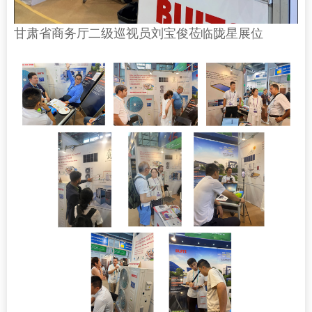
甘肃省商务厅二级巡视员刘宝俊莅临陇星展位