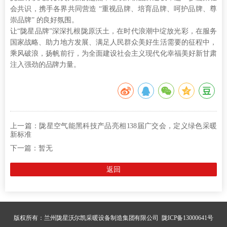
会共识，携手各界共同营造 “重视品牌、培育品牌、呵护品牌、尊
崇品牌” 的良好氛围。
让“陇星品牌”深深扎根陇原沃土，在时代浪潮中绽放光彩，在服务
国家战略、助力地方发展、满足人民群众美好生活需要的征程中，
乘风破浪，扬帆前行，为全面建设社会主义现代化幸福美好新甘肃
注入强劲的品牌力量。
上一篇：
陇星空气能黑科技产品亮相138届广交会，定义绿色采暖
新标准
下一篇：
暂无
返回
版权所有：兰州陇星沃尔凯采暖设备制造集团有限公司
陇ICP备13000641号